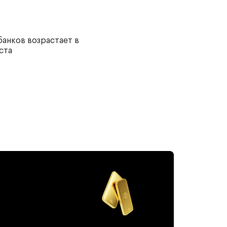
 банков возрастает в
ста