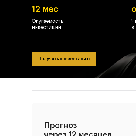
12 мес
о
Окупаемость
Ч
инвестиций
в
Получить презентацию
Прогноз
через 12 месяцев