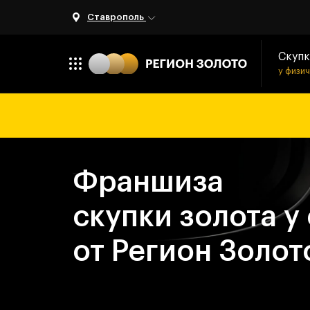
Ставрополь
Скупк
у физи
Франшиза
скупки золота у
от Регион Золот