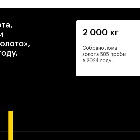
та,
2 000 кг
и
олото»,
Собрано лома
году.
золота 585 пробы
в 2024 году