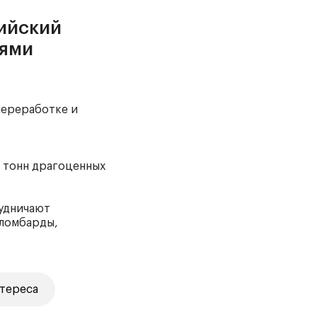
сийский
иями
переработке и
 тонн драгоценных
рудничают
 ломбарды,
тереса